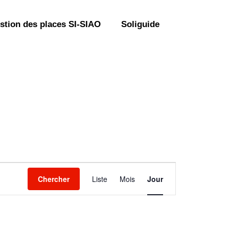
stion des places SI-SIAO
Soliguide
N
Chercher
Liste
Mois
Jour
a
v
i