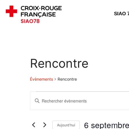
SIAO 
Rencontre
Évènements
Rencontre
R
S
a
e
i
c
s
6 septembre
Aujourd’hui
i