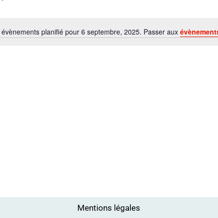
évènements planifié pour 6 septembre, 2025. Passer aux
évènement
N
o
t
i
c
e
Mentions légales