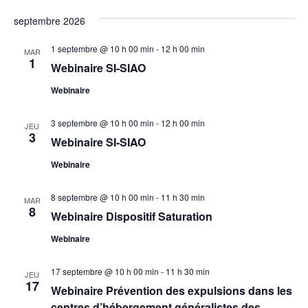
i
t
o
r
septembre 2026
n
i
c
1 septembre @ 10 h 00 min
-
12 h 00 min
n
MAR
o
1
Webinaire SI-SIAO
e
h
n
z
Webinaire
u
e
d
n
3 septembre @ 10 h 00 min
-
12 h 00 min
JEU
e
e
3
e
Webinaire SI-SIAO
v
d
t
Webinaire
a
u
t
n
8 septembre @ 10 h 00 min
-
11 h 30 min
e
MAR
e
8
Webinaire Dispositif Saturation
a
.
s
Webinaire
É
v
v
17 septembre @ 10 h 00 min
-
11 h 30 min
JEU
i
17
Webinaire Prévention des expulsions dans les
è
centres d’hébergement généralistes des