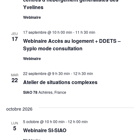
g
n
Yvelines
a
e
Webinaire
m
t
17 septembre @ 10 h 00 min
-
11 h 30 min
JEU
e
17
i
Webinaire Accès au logement + DDETS –
n
Syplo mode consultation
o
t
Webinaire
n
22 septembre @ 9 h 30 min
-
12 h 30 min
MAR
d
22
Atelier de situations complexes
e
SIAO 78
Achères, France
v
octobre 2026
u
5 octobre @ 10 h 00 min
-
12 h 00 min
LUN
5
Webinaire SI-SIAO
e