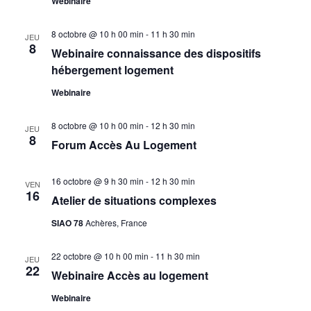
Webinaire
s
8 octobre @ 10 h 00 min
-
11 h 30 min
JEU
É
8
Webinaire connaissance des dispositifs
v
hébergement logement
Webinaire
è
n
8 octobre @ 10 h 00 min
-
12 h 30 min
JEU
8
Forum Accès Au Logement
e
16 octobre @ 9 h 30 min
-
12 h 30 min
m
VEN
16
Atelier de situations complexes
e
SIAO 78
Achères, France
n
22 octobre @ 10 h 00 min
-
11 h 30 min
JEU
22
t
Webinaire Accès au logement
Webinaire
s