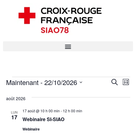
N
Maintenant
 - 
22/10/2026
R
R
L
e
S
a
i
e
c
s
é
août 2026
h
v
t
l
c
e
e
17 août @ 10 h 00 min
-
12 h 00 min
i
r
LUN
e
17
c
Webinaire SI-SIAO
h
c
g
h
t
Webinaire
e
e
a