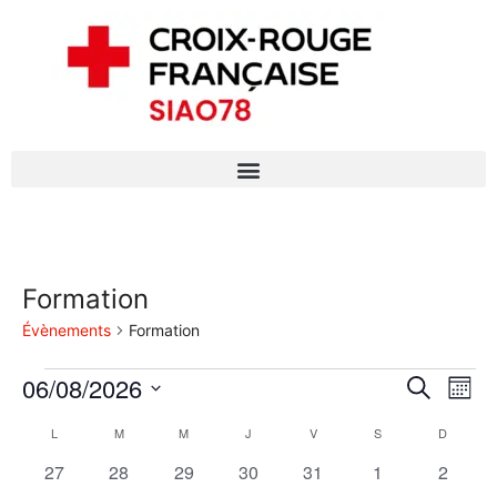
Formation
Évènements
Formation
N
06/08/2026
R
R
M
e
S
a
o
e
c
C
L
M
M
J
V
S
D
i
é
h
v
s
0
0
0
0
0
0
0
27
28
29
30
31
1
2
l
c
e
a