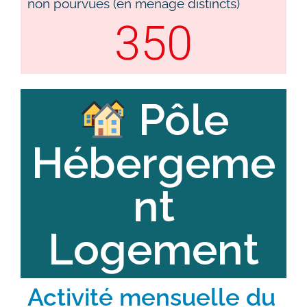
non pourvues (en ménage distincts)
350
Pôle
Hébergeme
nt
Logement
Activité mensuelle du