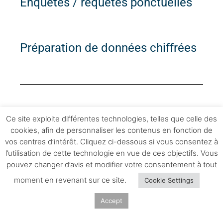
Enquêtes / requêtes ponctuelles
Préparation de données chiffrées
Ce site exploite différentes technologies, telles que celle des
Données d'activité SIAO78
cookies, afin de personnaliser les contenus en fonction de
Indicateurs clés du SIAO78 – MAI 2023
vos centres d’intérêt. Cliquez ci-dessous si vous consentez à
Indicateurs annuels du SIAO78 – 2023 /
l’utilisation de cette technologie en vue de ces objectifs. Vous
pouvez changer d’avis et modifier votre consentement à tout
2024
moment en revenant sur ce site.
Cookie Settings
Accept
S'abonner à la Newsletter