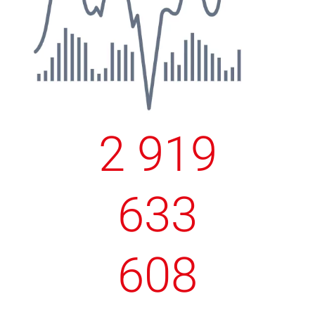
2 919
634
609